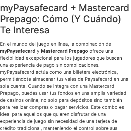
myPaysafecard + Mastercard
Prepago: Cómo (Y Cuándo)
Te Interesa
En el mundo del juego en línea, la combinación de
myPaysafecard
y
Mastercard Prepago
ofrece una
flexibilidad excepcional para los jugadores que buscan
una experiencia de pago sin complicaciones.
myPaysafecard actúa como una billetera electrónica,
permitiéndote almacenar tus vales de Paysafecard en una
sola cuenta. Cuando se integra con una Mastercard
Prepago, puedes usar tus fondos en una amplia variedad
de casinos online, no solo para depósitos sino también
para realizar compras o pagar servicios. Este combo es
ideal para aquellos que quieren disfrutar de una
experiencia de juego sin necesidad de una tarjeta de
crédito tradicional, manteniendo el control sobre sus