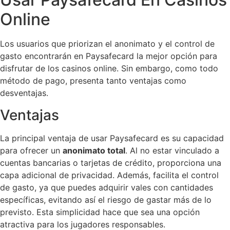
Online
Los usuarios que priorizan el anonimato y el control de
gasto encontrarán en Paysafecard la mejor opción para
disfrutar de los casinos online. Sin embargo, como todo
método de pago, presenta tanto ventajas como
desventajas.
Ventajas
La principal ventaja de usar Paysafecard es su capacidad
para ofrecer un
anonimato total
. Al no estar vinculado a
cuentas bancarias o tarjetas de crédito, proporciona una
capa adicional de privacidad. Además, facilita el control
de gasto, ya que puedes adquirir vales con cantidades
específicas, evitando así el riesgo de gastar más de lo
previsto. Esta simplicidad hace que sea una opción
atractiva para los jugadores responsables.