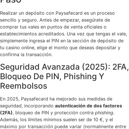
Realizar un depósito con Paysafecard es un proceso
sencillo y seguro. Antes de empezar, asegúrate de
comprar tus vales en puntos de venta oficiales o
establecimientos acreditados. Una vez que tengas el vale,
simplemente ingresa el PIN en la sección de depósito de
tu casino online, elige el monto que deseas depositar y
confirma la transacción.
Seguridad Avanzada (2025): 2FA,
Bloqueo De PIN, Phishing Y
Reembolsos
En 2025, Paysafecard ha mejorado sus medidas de
seguridad, incorporando
autenticación de dos factores
(2FA)
, bloqueo de PIN y protección contra
phishing
.
Además, los límites mínimos suelen ser de 10 €, y el
máximo por transacción puede variar (normalmente entre