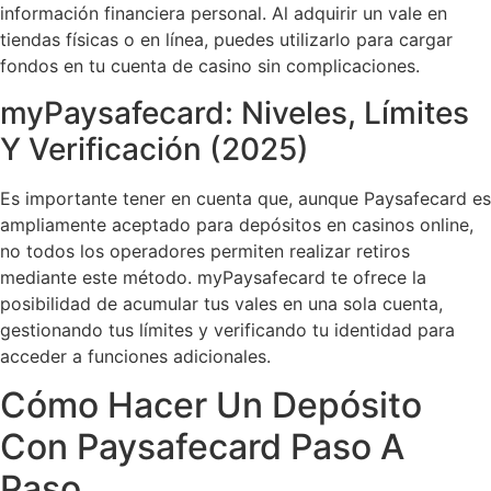
información financiera personal. Al adquirir un vale en
tiendas físicas o en línea, puedes utilizarlo para cargar
fondos en tu cuenta de casino sin complicaciones.
myPaysafecard: Niveles, Límites
Y Verificación (2025)
Es importante tener en cuenta que, aunque Paysafecard es
ampliamente aceptado para depósitos en casinos online,
no todos los operadores permiten realizar retiros
mediante este método. myPaysafecard te ofrece la
posibilidad de acumular tus vales en una sola cuenta,
gestionando tus límites y verificando tu identidad para
acceder a funciones adicionales.
Cómo Hacer Un Depósito
Con Paysafecard Paso A
Paso