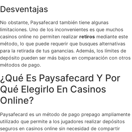
Desventajas
No obstante, Paysafecard también tiene algunas
limitaciones. Uno de los inconvenientes es que muchos
casinos online no permiten realizar
retiros
mediante este
método, lo que puede requerir que busques alternativas
para la retirada de tus ganancias. Además, los límites de
depósito pueden ser más bajos en comparación con otros
métodos de pago.
¿Qué Es Paysafecard Y Por
Qué Elegirlo En Casinos
Online?
Paysafecard es un método de pago prepago ampliamente
utilizado que permite a los jugadores realizar depósitos
seguros en casinos online sin necesidad de compartir