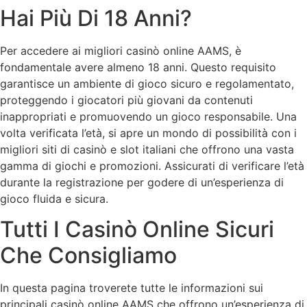
Hai Più Di 18 Anni?
Per accedere ai migliori casinò online AAMS, è
fondamentale avere almeno 18 anni. Questo requisito
garantisce un ambiente di gioco sicuro e regolamentato,
proteggendo i giocatori più giovani da contenuti
inappropriati e promuovendo un gioco responsabile. Una
volta verificata l’età, si apre un mondo di possibilità con i
migliori siti di casinò e slot italiani che offrono una vasta
gamma di giochi e promozioni. Assicurati di verificare l’età
durante la registrazione per godere di un’esperienza di
gioco fluida e sicura.
Tutti I Casinò Online Sicuri
Che Consigliamo
In questa pagina troverete tutte le informazioni sui
principali casinò online AAMS che offrono un’esperienza di