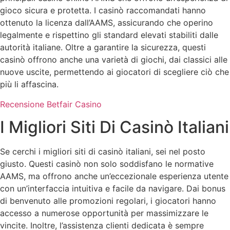
gioco sicura e protetta. I casinò raccomandati hanno
ottenuto la licenza dall’AAMS, assicurando che operino
legalmente e rispettino gli standard elevati stabiliti dalle
autorità italiane. Oltre a garantire la sicurezza, questi
casinò offrono anche una varietà di giochi, dai classici alle
nuove uscite, permettendo ai giocatori di scegliere ciò che
più li affascina.
Recensione Betfair Casino
I Migliori Siti Di Casinò Italiani
Se cerchi i migliori siti di casinò italiani, sei nel posto
giusto. Questi casinò non solo soddisfano le normative
AAMS, ma offrono anche un’eccezionale esperienza utente
con un’interfaccia intuitiva e facile da navigare. Dai bonus
di benvenuto alle promozioni regolari, i giocatori hanno
accesso a numerose opportunità per massimizzare le
vincite. Inoltre, l’assistenza clienti dedicata è sempre