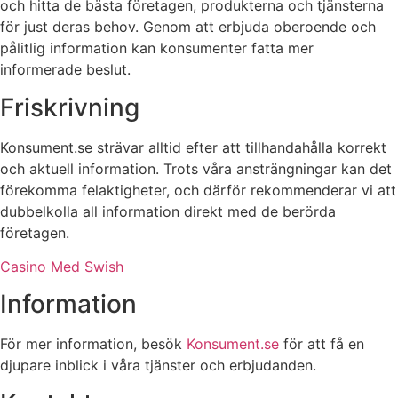
och hitta de bästa företagen, produkterna och tjänsterna
för just deras behov. Genom att erbjuda oberoende och
pålitlig information kan konsumenter fatta mer
informerade beslut.
Friskrivning
Konsument.se strävar alltid efter att tillhandahålla korrekt
och aktuell information. Trots våra ansträngningar kan det
förekomma felaktigheter, och därför rekommenderar vi att
dubbelkolla all information direkt med de berörda
företagen.
Casino Med Swish
Information
För mer information, besök
Konsument.se
för att få en
djupare inblick i våra tjänster och erbjudanden.