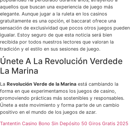
aquellos que buscan una experiencia de juego más
elegante. Aunque jugar a la ruleta en los casinos
gratuitamente es una opción, el baccarat ofrece una
sensación de exclusividad que pocos otros juegos pueden
igualar. Estoy seguro de que esta noticia será bien
recibida por todos nuestros lectores que valoran la
tradición y el estilo en sus sesiones de juego.
Únete A La Revolución Verdede
La Marina
La
Revolución Verde de la Marina
está cambiando la
forma en que experimentamos los juegos de casino,
promoviendo prácticas más sostenibles y responsables.
Únete a este movimiento y forma parte de un cambio
positivo en el mundo de los juegos de azar.
Tantentin Casino Bono Sin Depósito 50 Giros Gratis 2025