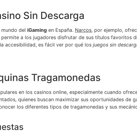
asino Sin Descarga
l mundo del
iGaming
en España.
Narcos
, por ejemplo, ofre
permite a los jugadores disfrutar de sus
títulos favoritos
di
da accesibilidad, es fácil ver por qué los
juegos sin descarg
áquinas Tragamonedas
ulares en los casinos online, especialmente cuando ofre
ntados, quienes buscan maximizar sus oportunidades de g
conocer los diferentes tipos de tragamonedas y sus mecánic
uestas