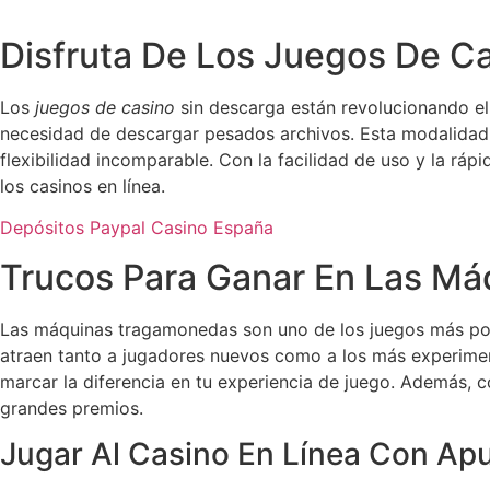
Disfruta De Los Juegos De C
Los
juegos de casino
sin descarga están revolucionando e
necesidad de descargar pesados archivos. Esta modalidad 
flexibilidad incomparable. Con la facilidad de uso y la rápi
los casinos en línea.
Depósitos Paypal Casino España
Trucos Para Ganar En Las M
Las máquinas tragamonedas son uno de los juegos más pop
atraen tanto a jugadores nuevos como a los más experime
marcar la diferencia en tu experiencia de juego. Además, 
grandes premios.
Jugar Al Casino En Línea Con Ap