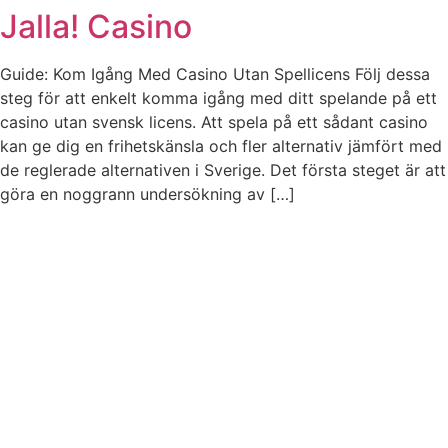
Jalla! Casino
Guide: Kom Igång Med Casino Utan Spellicens Följ dessa
steg för att enkelt komma igång med ditt spelande på ett
casino utan svensk licens. Att spela på ett sådant casino
kan ge dig en frihetskänsla och fler alternativ jämfört med
de reglerade alternativen i Sverige. Det första steget är att
göra en noggrann undersökning av […]