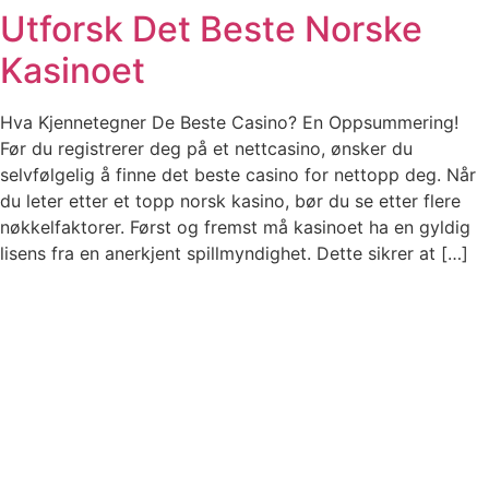
Utforsk Det Beste Norske
Kasinoet
Hva Kjennetegner De Beste Casino? En Oppsummering!
Før du registrerer deg på et nettcasino, ønsker du
selvfølgelig å finne det beste casino for nettopp deg. Når
du leter etter et topp norsk kasino, bør du se etter flere
nøkkelfaktorer. Først og fremst må kasinoet ha en gyldig
lisens fra en anerkjent spillmyndighet. Dette sikrer at […]