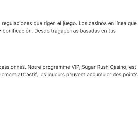
 regulaciones que rigen el juego. Los casinos en línea que
bonificación. Desde tragaperras basadas en tus
passionnés. Notre programme VIP, Sugar Rush Casino, est
lement attractif, les joueurs peuvent accumuler des points