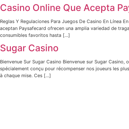
Casino Online Que Acepta Pa
Reglas Y Regulaciones Para Juegos De Casino En Línea En el
aceptan Paysafecard ofrecen una amplia variedad de trag
consumibles favoritos hasta […]
Sugar Casino
Bienvenue Sur Sugar Casino Bienvenue sur Sugar Casino, 
spécialement conçu pour récompenser nos joueurs les plus f
à chaque mise. Ces […]