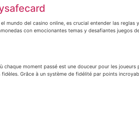
ysafecard
 mundo del casino online, es crucial entender las reglas y
amonedas con emocionantes temas y desafiantes juegos de 
où chaque moment passé est une douceur pour les joueurs 
idèles. Grâce à un système de fidélité par points incroyab