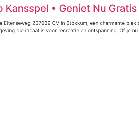
 Kansspel • Geniet Nu Gratis
 Eltenseweg 207039 CV in Stokkum, een charmante plek di
geving die ideaal is voor recreatie en ontspanning. Of je n