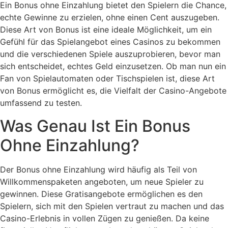
Ein Bonus ohne Einzahlung bietet den Spielern die Chance,
echte Gewinne zu erzielen, ohne einen Cent auszugeben.
Diese Art von Bonus ist eine ideale Möglichkeit, um ein
Gefühl für das Spielangebot eines Casinos zu bekommen
und die verschiedenen Spiele auszuprobieren, bevor man
sich entscheidet, echtes Geld einzusetzen. Ob man nun ein
Fan von Spielautomaten oder Tischspielen ist, diese Art
von Bonus ermöglicht es, die Vielfalt der Casino-Angebote
umfassend zu testen.
Was Genau Ist Ein Bonus
Ohne Einzahlung?
Der Bonus ohne Einzahlung wird häufig als Teil von
Willkommenspaketen angeboten, um neue Spieler zu
gewinnen. Diese Gratisangebote ermöglichen es den
Spielern, sich mit den Spielen vertraut zu machen und das
Casino-Erlebnis in vollen Zügen zu genießen. Da keine