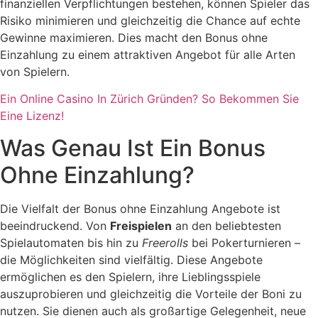
finanziellen Verpflichtungen bestehen, können Spieler das
Risiko minimieren und gleichzeitig die Chance auf echte
Gewinne maximieren. Dies macht den Bonus ohne
Einzahlung zu einem attraktiven Angebot für alle Arten
von Spielern.
Ein Online Casino In Zürich Gründen? So Bekommen Sie
Eine Lizenz!
Was Genau Ist Ein Bonus
Ohne Einzahlung?
Die Vielfalt der Bonus ohne Einzahlung Angebote ist
beeindruckend. Von
Freispielen
an den beliebtesten
Spielautomaten bis hin zu
Freerolls
bei Pokerturnieren –
die Möglichkeiten sind vielfältig. Diese Angebote
ermöglichen es den Spielern, ihre Lieblingsspiele
auszuprobieren und gleichzeitig die Vorteile der Boni zu
nutzen. Sie dienen auch als großartige Gelegenheit, neue